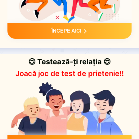
ÎNCEPE AICI
😉 Testează-ți relația 😍
Joacă joc de test de prietenie!!