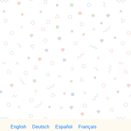
English
Deutsch
Español
Français