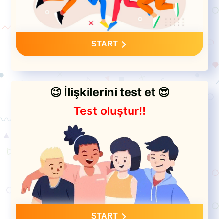
START
😉 İlişkilerini test et 😍
Test oluştur!!
START