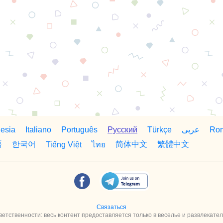
esia
Italiano
Português
Русский
Türkçe
Ro
عربى
語
한국어
简体中文
繁體中文
Tiếng Việt
ไทย
Связаться
ветственности: весь контент предоставляется только в веселье и развлекате