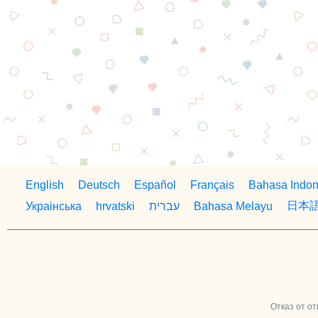
English
Deutsch
Español
Français
Bahasa Indon
日本
Украiнська
hrvatski
עברית
Bahasa Melayu
Отказ от от